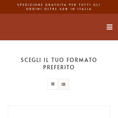
Salta
SPEDIZIONE GRATUITA PER TUTTI GLI
al
ORDINI OLTRE 40€ IN ITALIA
contenuto
Tog
Nav
SCEGLI IL TUO FORMATO
PREFERITO